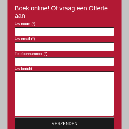
Boek online! Of vraag een Offerte
aan
Uw naam (*)
Uw email (*)
Telefoonnummer (*)
Uw bericht