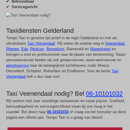
✔ Betrouwbaar
✔ Servicegericht
Taxidiensten Gelderland
Tempo Taxi is geruime tijd actief in de regio Gelderland en met als
uitvalsbasis
Taxi Veenendaal
. Wij weten de snelste weg in
Veenendaal
,
Rhenen
,
Ede
,
Renkum
,
Bennekom
, Barneveld en
Wageningen
en
brengen u snel en professioneel naar de plaats van bestemming. Naast
personenvervoer bieden wij ook groepsvervoer, woon-werkvervoer en
airportservice
naar de belangrijkste luchthavens zoals Weeze,
Düsseldorf, Schiphol, Rotterdam en Eindhoven. Voor de beste
Taxi
Veenendaal
belt u dus naar ons!
Taxi Veenendaal nodig? Bel
06-10101032
Wij werken met zeer voordelige taxitarieven en vaste prijzen. Snelheid,
betrouwbaarheid en servicegerichtheid staan bij ons hoog in het
vaandel. Bel direct naar
06-10101032
of vraag via het formulier op deze
pagina een offerte aan. Tempo Taxi is u graag van dienst!