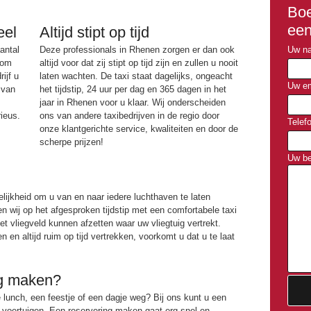
Boe
een
eel
Altijd stipt op tijd
antal
Deze professionals in Rhenen zorgen er dan ook
Uw na
 om
altijd voor dat zij stipt op tijd zijn en zullen u nooit
ijf u
laten wachten. De taxi staat dagelijks, ongeacht
Uw em
 van
het tijdstip, 24 uur per dag en 365 dagen in het
jaar in Rhenen voor u klaar. Wij onderscheiden
rieus.
ons van andere taxibedrijven in de regio door
Telef
onze klantgerichte service, kwaliteiten en door de
scherpe prijzen!
Uw be
elijkheid om u van en naar iedere luchthaven te laten
en wij op het afgesproken tijdstip met een comfortabele taxi
het vliegveld kunnen afzetten waar uw vliegtuig vertrekt.
n en altijd ruim op tijd vertrekken, voorkomt u dat u te laat
ng maken?
e lunch, een feestje of een dagje weg? Bij ons kunt u een
n voertuigen. Een reservering maken gaat erg snel en