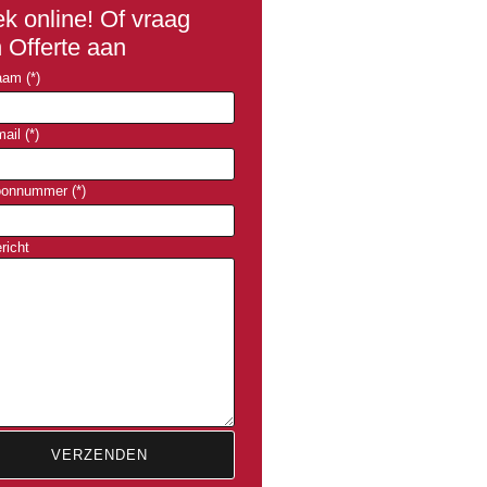
k online! Of vraag
 Offerte aan
am (*)
ail (*)
oonnummer (*)
richt