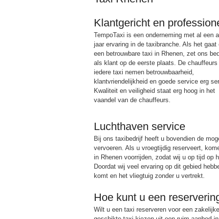
Klantgericht en profession
TempoTaxi is een onderneming met al een a
jaar ervaring in de taxibranche. Als het gaat
een betrouwbare taxi in Rhenen, zet ons bedr
als klant op de eerste plaats. De chauffeurs
iedere taxi nemen betrouwbaarheid,
klantvriendelijkheid en goede service erg se
Kwaliteit en veiligheid staat erg hoog in het
vaandel van de chauffeurs.
Luchthaven service
Bij ons taxibedrijf heeft u bovendien de mog
vervoeren. Als u vroegtijdig reserveert, kom
in Rhenen voorrijden, zodat wij u op tijd op 
Doordat wij veel ervaring op dit gebied hebbe
komt en het vliegtuig zonder u vertrekt.
Hoe kunt u een reserveri
Wilt u een taxi reserveren voor een zakelijk
geschikte taxi kiezen uit een ruim aanbod i